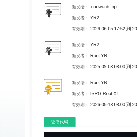
xiaowunb.top
颁发给：
YR2
颁发者：
2026-06-05 17:52 到 
有效期：
YR2
颁发给：
Root YR
颁发者：
2025-09-03 08:00 到 
有效期：
Root YR
颁发给：
ISRG Root X1
颁发者：
2026-05-13 08:00 到 
有效期：
证书代码