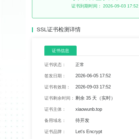
证书到期时间：
2026-09-03 17:52
SSL证书检测详情
证书信息
证书状态：
正常
2026-06-05 17:52
签发日期：
2026-09-03 17:52
证书有效期：
剩余 35 天（实时）
证书剩余时间：
xiaowunb.top
证书主体：
待开发
备用域名：
Let's Encrypt
证书品牌：