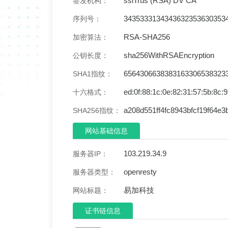
sslTrus (RSA) DV CA
签发机构：
3435333134343632353630353
序列号：
RSA-SHA256
加密算法：
sha256WithRSAEncryption
公钥长度：
6564306638383163306538323
SHA1指纹：
ed:0f:88:1c:0e:82:31:57:5b:8c:9
十六格式：
a208d551ff4fc8943bfcf19f64e
SHA256指纹：
网站基础信息
103.219.34.9
服务器IP：
openresty
服务器类型：
易加科技
网站标题：
证书链信息