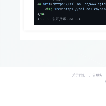
<
a
href
=
"https://ssl.aa1.cn/www.ejia
<
img
src
=
"https://ssl.aa1.cn/ass
</
a
>
<!-- SSL认证代码 End -->
关于我们
广告服务