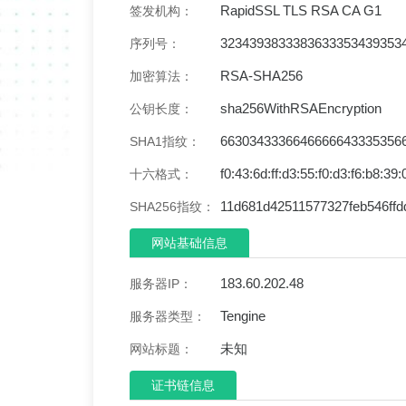
RapidSSL TLS RSA CA G1
签发机构：
3234393833383633353439353
序列号：
RSA-SHA256
加密算法：
sha256WithRSAEncryption
公钥长度：
6630343336646666643335356
SHA1指纹：
f0:43:6d:ff:d3:55:f0:d3:f6:b8:39
十六格式：
11d681d42511577327feb546ff
SHA256指纹：
网站基础信息
183.60.202.48
服务器IP：
Tengine
服务器类型：
未知
网站标题：
证书链信息