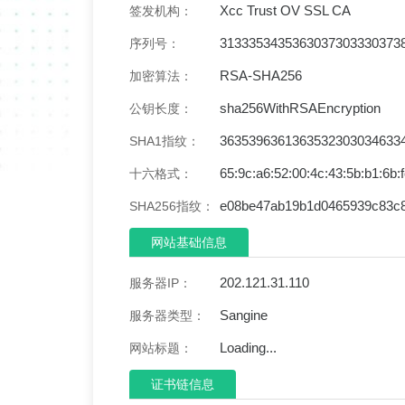
Xcc Trust OV SSL CA
签发机构：
3133353435363037303330373
序列号：
RSA-SHA256
加密算法：
sha256WithRSAEncryption
公钥长度：
3635396361363532303034633
SHA1指纹：
65:9c:a6:52:00:4c:43:5b:b1:6b:
十六格式：
e08be47ab19b1d0465939c83c
SHA256指纹：
网站基础信息
202.121.31.110
服务器IP：
Sangine
服务器类型：
Loading...
网站标题：
证书链信息