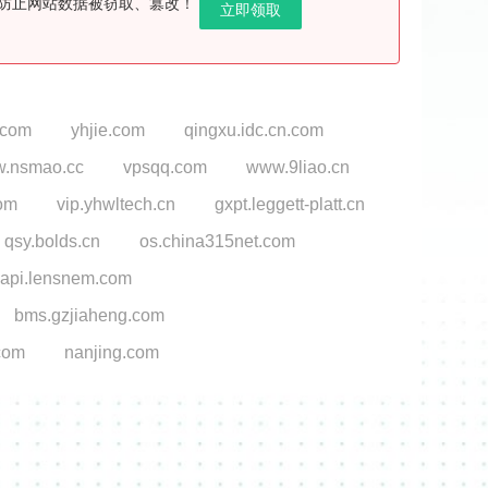
效防止网站数据被窃取、篡改！
立即领取
i.com
yhjie.com
qingxu.idc.cn.com
.nsmao.cc
vpsqq.com
www.9liao.cn
om
vip.yhwltech.cn
gxpt.leggett-platt.cn
qsy.bolds.cn
os.china315net.com
api.lensnem.com
bms.gzjiaheng.com
.com
nanjing.com