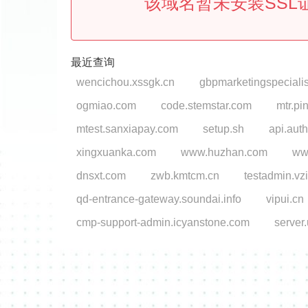
该域名暂未安装SSL
最近查询
wencichou.xssgk.cn
gbpmarketingspeciali
ogmiao.com
code.stemstar.com
mtr.pi
mtest.sanxiapay.com
setup.sh
api.auth
xingxuanka.com
www.huzhan.com
ww
dnsxt.com
zwb.kmtcm.cn
testadmin.vz
qd-entrance-gateway.soundai.info
vipui.cn
cmp-support-admin.icyanstone.com
server.