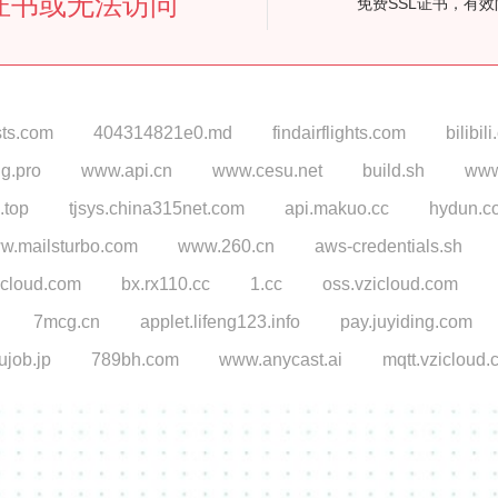
证书或无法访问
免费SSL证书，有
sts.com
404314821e0.md
findairflights.com
bilibil
ng.pro
www.api.cn
www.cesu.net
build.sh
www
.top
tjsys.china315net.com
api.makuo.cc
hydun.c
w.mailsturbo.com
www.260.cn
aws-credentials.sh
icloud.com
bx.rx110.cc
1.cc
oss.vzicloud.com
7mcg.cn
applet.lifeng123.info
pay.juyiding.com
ujob.jp
789bh.com
www.anycast.ai
mqtt.vzicloud