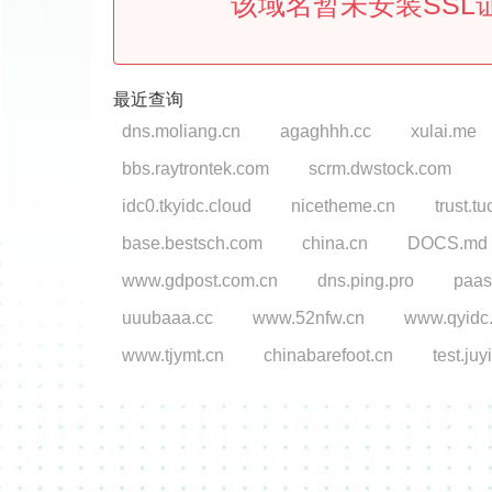
该域名暂未安装SSL
最近查询
dns.moliang.cn
agaghhh.cc
xulai.me
bbs.raytrontek.com
scrm.dwstock.com
idc0.tkyidc.cloud
nicetheme.cn
trust.t
base.bestsch.com
china.cn
DOCS.md
www.gdpost.com.cn
dns.ping.pro
paas
uuubaaa.cc
www.52nfw.cn
www.qyidc.
www.tjymt.cn
chinabarefoot.cn
test.ju