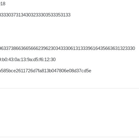
018
83330373134303233303533353133
9633738663665666239623034333061313339616435663631323330
9:b0:43:0a:13:9a:d5:f6:12:30
b585bce2611726d7fa813b047806e08d37cd5e